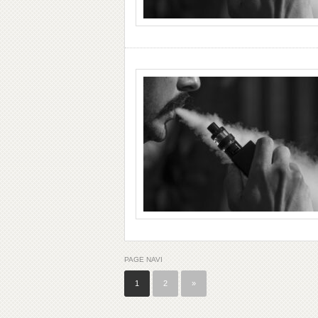
PAGE NAVI
1
2
»