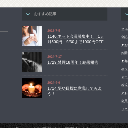
おすすめ記事
ゼロ
2018-7-5
1140.ネット会員募集中！ 1ヵ
全記
月500円 9/30まで1000円OFF
▼お
お問
2024-7-17
▼有
1729.禁煙18周年！結果報告
ネッ
メー
2024-4-6
株式
1714.夢や目標に意識してみよ
アド
う！
会員
リク