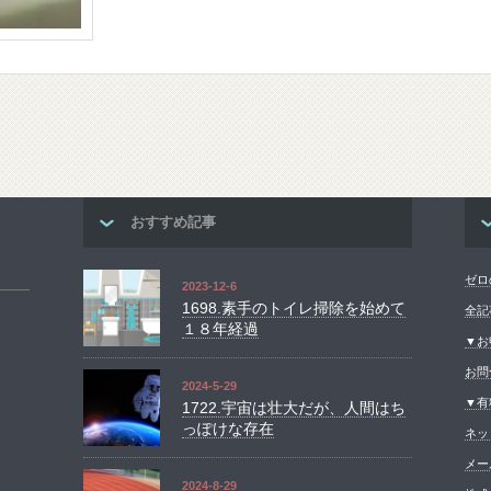
おすすめ記事
ゼロ
2023-12-6
1698.素手のトイレ掃除を始めて
全記
１８年経過
▼お
お問
2024-5-29
▼有
1722.宇宙は壮大だが、人間はち
っぽけな存在
ネッ
メー
2024-8-29