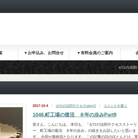
覧
▼お申込み、お問合せ
▼有料会員のご案内
ゼロの法則ってなあに？
2017-10-4
ゼロの法則サクセスstory2
コメントを書く
1046.町工場の復活 ８年の歩みPart9
皆さん、こんにちは。 本日も、「ゼロの法則サクセスストーリ
ー 町工場の復活 ８年の歩み」の続きをお話したいと思いま
す。 今回が最終回となります。 この記事の話のほとんどは、実