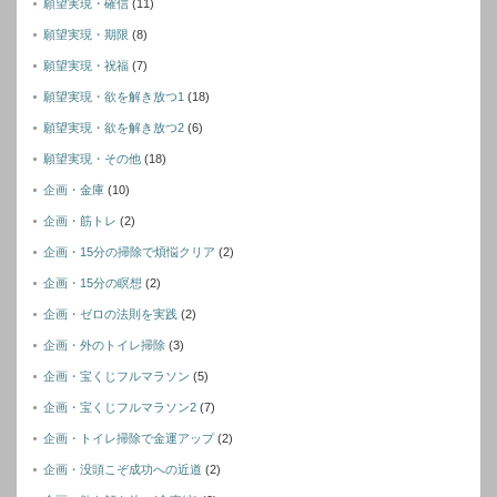
願望実現・確信
(11)
願望実現・期限
(8)
願望実現・祝福
(7)
願望実現・欲を解き放つ1
(18)
願望実現・欲を解き放つ2
(6)
願望実現・その他
(18)
企画・金庫
(10)
企画・筋トレ
(2)
企画・15分の掃除で煩悩クリア
(2)
企画・15分の瞑想
(2)
企画・ゼロの法則を実践
(2)
企画・外のトイレ掃除
(3)
企画・宝くじフルマラソン
(5)
企画・宝くじフルマラソン2
(7)
企画・トイレ掃除で金運アップ
(2)
企画・没頭こぞ成功への近道
(2)