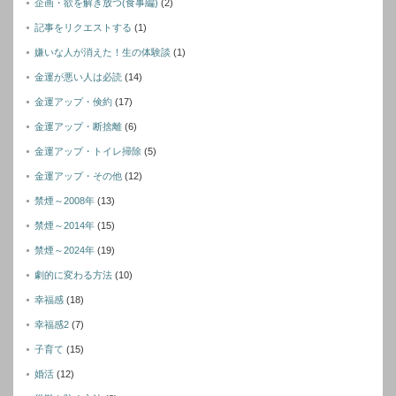
企画・欲を解き放つ(食事編)
(2)
記事をリクエストする
(1)
嫌いな人が消えた！生の体験談
(1)
金運が悪い人は必読
(14)
金運アップ・倹約
(17)
金運アップ・断捨離
(6)
金運アップ・トイレ掃除
(5)
金運アップ・その他
(12)
禁煙～2008年
(13)
禁煙～2014年
(15)
禁煙～2024年
(19)
劇的に変わる方法
(10)
幸福感
(18)
幸福感2
(7)
子育て
(15)
婚活
(12)