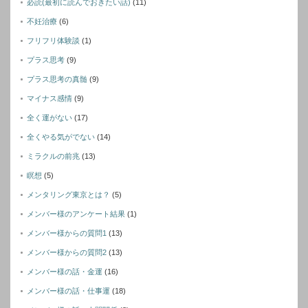
必読(最初に読んでおきたい話)
(11)
不妊治療
(6)
フリフリ体験談
(1)
プラス思考
(9)
プラス思考の真髄
(9)
マイナス感情
(9)
全く運がない
(17)
全くやる気がでない
(14)
ミラクルの前兆
(13)
瞑想
(5)
メンタリング東京とは？
(5)
メンバー様のアンケート結果
(1)
メンバー様からの質問1
(13)
メンバー様からの質問2
(13)
メンバー様の話・金運
(16)
メンバー様の話・仕事運
(18)