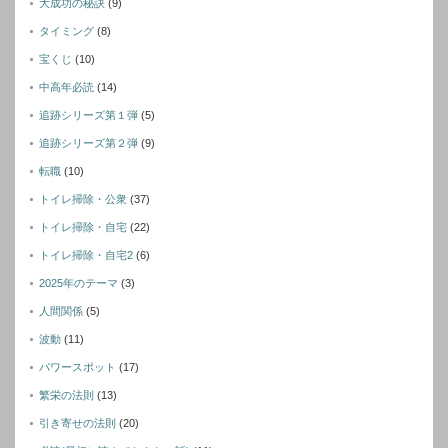
大成功の秘訣
(9)
タイミング
(8)
宝くじ
(10)
中高年必読
(14)
追跡シリーズ第１弾
(5)
追跡シリーズ第２弾
(9)
転職
(10)
トイレ掃除・公衆
(37)
トイレ掃除・自宅
(22)
トイレ掃除・自宅2
(6)
2025年のテーマ
(3)
人間関係
(5)
波動
(11)
パワースポット
(17)
繁栄の法則
(13)
引き寄せの法則
(20)