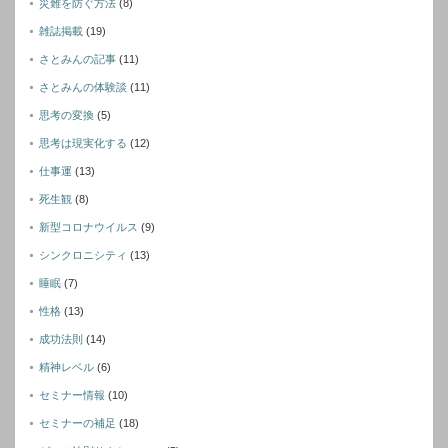
災難を防ぐ方法
(8)
雑誌掲載
(19)
さとみんの記事
(11)
さとみんの体験談
(11)
思考の変換
(5)
思考は現実化する
(12)
仕事運
(13)
死生観
(8)
新型コロナウイルス
(9)
シンクロニシティ
(13)
睡眠
(7)
性格
(13)
成功法則
(14)
精神レベル
(6)
セミナー情報
(10)
セミナーの補足
(18)