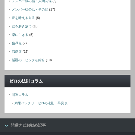
メンバー様の話・人間関係
(8)
メンバー様の話・その他
(17)
夢を叶える方法
(5)
欲を解き放つ
(18)
楽に生きる
(5)
臨界点
(7)
恋愛運
(16)
話題のトピックを紹介
(10)
ゼロの法則コラム
開運コラム
効果バッチリ！ゼロの法則・早見表
開運ナビお勧め記事