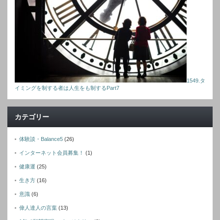
1549.タ
イミングを制する者は人生をも制するPart7
カテゴリー
体験談・Balance5
(26)
インターネット会員募集！
(1)
健康運
(25)
生き方
(16)
意識
(6)
偉人達人の言葉
(13)