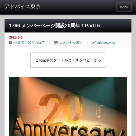
menu
1766.メンバーページ開設20周年！Part16
2025-3-5
体験談・20年の軌跡
コメントを書く
advicetokyo
この記事のタイトルとURLをコピーする