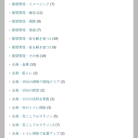
願望実現・イメージング
(7)
願望実現・確信
(11)
願望実現・期限
(8)
願望実現・祝福
(7)
願望実現・欲を解き放つ1
(18)
願望実現・欲を解き放つ2
(6)
願望実現・その他
(18)
企画・金庫
(10)
企画・筋トレ
(2)
企画・15分の掃除で煩悩クリア
(2)
企画・15分の瞑想
(2)
企画・ゼロの法則を実践
(2)
企画・外のトイレ掃除
(3)
企画・宝くじフルマラソン
(5)
企画・宝くじフルマラソン2
(7)
企画・トイレ掃除で金運アップ
(2)