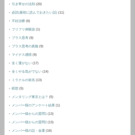
引き寄せの法則
(20)
必読(最初に読んでおきたい話)
(11)
不妊治療
(6)
フリフリ体験談
(1)
プラス思考
(9)
プラス思考の真髄
(9)
マイナス感情
(9)
全く運がない
(17)
全くやる気がでない
(14)
ミラクルの前兆
(13)
瞑想
(5)
メンタリング東京とは？
(5)
メンバー様のアンケート結果
(1)
メンバー様からの質問1
(13)
メンバー様からの質問2
(13)
メンバー様の話・金運
(16)