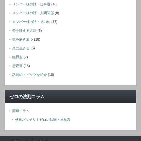
メンバー様の話・仕事運
(18)
メンバー様の話・人間関係
(8)
メンバー様の話・その他
(17)
夢を叶える方法
(5)
欲を解き放つ
(18)
楽に生きる
(5)
臨界点
(7)
恋愛運
(16)
話題のトピックを紹介
(10)
ゼロの法則コラム
開運コラム
効果バッチリ！ゼロの法則・早見表