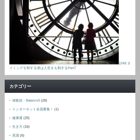
1549.タ
イミングを制する者は人生をも制するPart7
カテゴリー
体験談・Balance5
(26)
インターネット会員募集！
(1)
健康運
(25)
生き方
(16)
意識
(6)