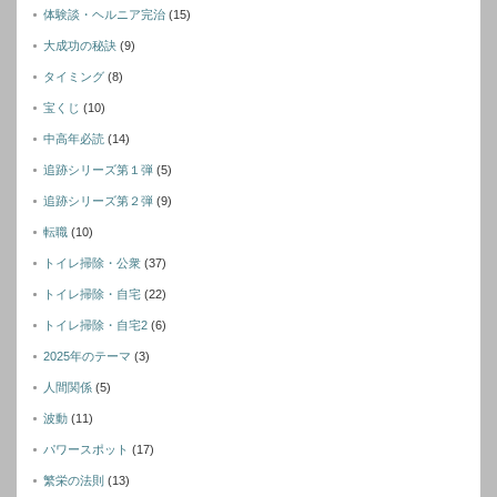
体験談・ヘルニア完治
(15)
大成功の秘訣
(9)
タイミング
(8)
宝くじ
(10)
中高年必読
(14)
追跡シリーズ第１弾
(5)
追跡シリーズ第２弾
(9)
転職
(10)
トイレ掃除・公衆
(37)
トイレ掃除・自宅
(22)
トイレ掃除・自宅2
(6)
2025年のテーマ
(3)
人間関係
(5)
波動
(11)
パワースポット
(17)
繁栄の法則
(13)