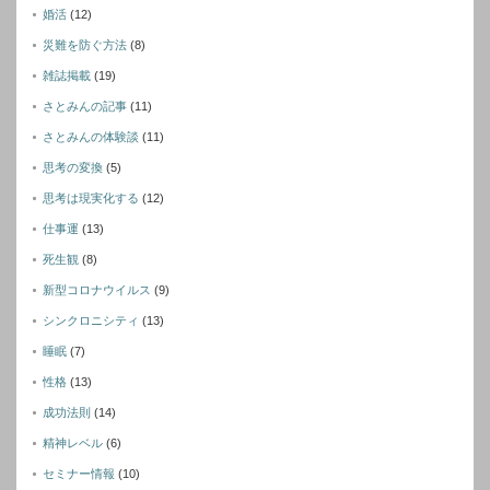
婚活
(12)
災難を防ぐ方法
(8)
雑誌掲載
(19)
さとみんの記事
(11)
さとみんの体験談
(11)
思考の変換
(5)
思考は現実化する
(12)
仕事運
(13)
死生観
(8)
新型コロナウイルス
(9)
シンクロニシティ
(13)
睡眠
(7)
性格
(13)
成功法則
(14)
精神レベル
(6)
セミナー情報
(10)