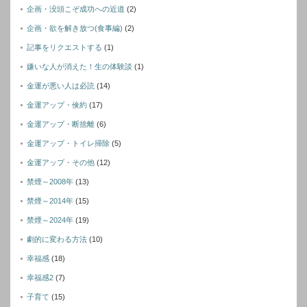
企画・没頭こぞ成功への近道
(2)
企画・欲を解き放つ(食事編)
(2)
記事をリクエストする
(1)
嫌いな人が消えた！生の体験談
(1)
金運が悪い人は必読
(14)
金運アップ・倹約
(17)
金運アップ・断捨離
(6)
金運アップ・トイレ掃除
(5)
金運アップ・その他
(12)
禁煙～2008年
(13)
禁煙～2014年
(15)
禁煙～2024年
(19)
劇的に変わる方法
(10)
幸福感
(18)
幸福感2
(7)
子育て
(15)