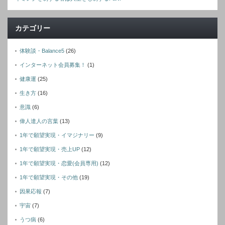
カテゴリー
体験談・Balance5
(26)
インターネット会員募集！
(1)
健康運
(25)
生き方
(16)
意識
(6)
偉人達人の言葉
(13)
1年で願望実現・イマジナリー
(9)
1年で願望実現・売上UP
(12)
1年で願望実現・恋愛(会員専用)
(12)
1年で願望実現・その他
(19)
因果応報
(7)
宇宙
(7)
うつ病
(6)