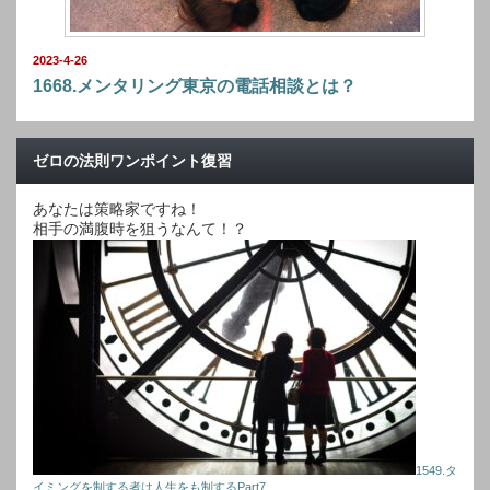
2023-4-26
1668.メンタリング東京の電話相談とは？
ゼロの法則ワンポイント復習
あなたは策略家ですね！
相手の満腹時を狙うなんて！？
1549.タ
イミングを制する者は人生をも制するPart7