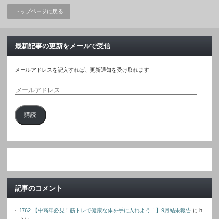
トップページに戻る
最新記事の更新をメールで受信
メールアドレスを記入すれば、更新通知を受け取れます
メ
ー
購読
ル
ア
ド
レ
ス
記事のコメント
1762.【中高年必見！筋トレで健康な体を手に入れよう！】9月結果報告
に
h