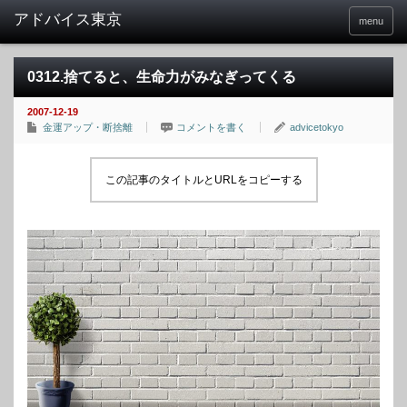
menu
0312.捨てると、生命力がみなぎってくる
2007-12-19
金運アップ・断捨離
コメントを書く
advicetokyo
この記事のタイトルとURLをコピーする