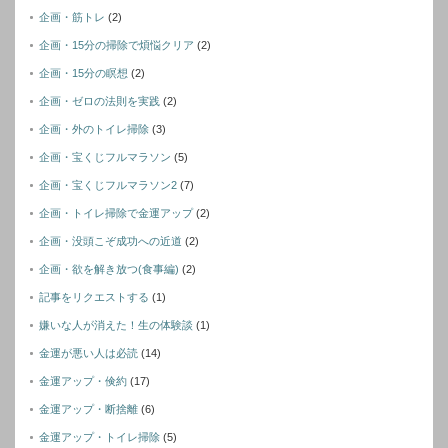
企画・筋トレ
(2)
企画・15分の掃除で煩悩クリア
(2)
企画・15分の瞑想
(2)
企画・ゼロの法則を実践
(2)
企画・外のトイレ掃除
(3)
企画・宝くじフルマラソン
(5)
企画・宝くじフルマラソン2
(7)
企画・トイレ掃除で金運アップ
(2)
企画・没頭こぞ成功への近道
(2)
企画・欲を解き放つ(食事編)
(2)
記事をリクエストする
(1)
嫌いな人が消えた！生の体験談
(1)
金運が悪い人は必読
(14)
金運アップ・倹約
(17)
金運アップ・断捨離
(6)
金運アップ・トイレ掃除
(5)