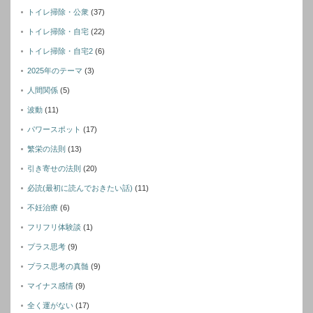
トイレ掃除・公衆
(37)
トイレ掃除・自宅
(22)
トイレ掃除・自宅2
(6)
2025年のテーマ
(3)
人間関係
(5)
波動
(11)
パワースポット
(17)
繁栄の法則
(13)
引き寄せの法則
(20)
必読(最初に読んでおきたい話)
(11)
不妊治療
(6)
フリフリ体験談
(1)
プラス思考
(9)
プラス思考の真髄
(9)
マイナス感情
(9)
全く運がない
(17)