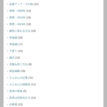
金運アップ・その他
(12)
禁煙～2008年
(13)
禁煙～2014年
(15)
禁煙～2024年
(19)
劇的に変わる方法
(10)
幸福感
(18)
幸福感2
(7)
子育て
(15)
婚活
(12)
災難を防ぐ方法
(8)
雑誌掲載
(19)
さとみんの記事
(11)
さとみんの体験談
(11)
思考の変換
(5)
思考は現実化する
(12)
仕事運
(13)