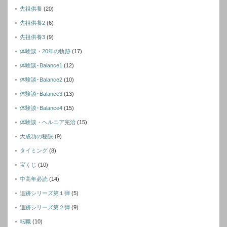
先祖供養
(20)
先祖供養2
(6)
先祖供養3
(9)
体験談・20年の軌跡
(17)
体験談･Balance1
(12)
体験談･Balance2
(10)
体験談･Balance3
(13)
体験談･Balance4
(15)
体験談・ヘルニア完治
(15)
大成功の秘訣
(9)
タイミング
(8)
宝くじ
(10)
中高年必読
(14)
追跡シリーズ第１弾
(5)
追跡シリーズ第２弾
(9)
転職
(10)