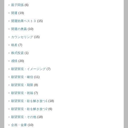
親子関係
(6)
開運
(19)
開運効果ベスト３
(15)
開運の奥義
(10)
カウンセリング
(15)
格差
(7)
株式投資
(1)
感情
(20)
願望実現・イメージング
(7)
願望実現・確信
(11)
願望実現・期限
(8)
願望実現・祝福
(7)
願望実現・欲を解き放つ1
(18)
願望実現・欲を解き放つ2
(6)
願望実現・その他
(18)
企画・金庫
(10)