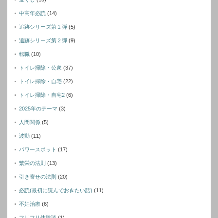
中高年必読
(14)
追跡シリーズ第１弾
(5)
追跡シリーズ第２弾
(9)
転職
(10)
トイレ掃除・公衆
(37)
トイレ掃除・自宅
(22)
トイレ掃除・自宅2
(6)
2025年のテーマ
(3)
人間関係
(5)
波動
(11)
パワースポット
(17)
繁栄の法則
(13)
引き寄せの法則
(20)
必読(最初に読んでおきたい話)
(11)
不妊治療
(6)
フリフリ体験談
(1)