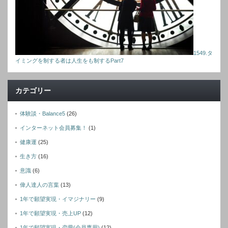
1549.タ
イミングを制する者は人生をも制するPart7
カテゴリー
体験談・Balance5
(26)
インターネット会員募集！
(1)
健康運
(25)
生き方
(16)
意識
(6)
偉人達人の言葉
(13)
1年で願望実現・イマジナリー
(9)
1年で願望実現・売上UP
(12)
1年で願望実現・恋愛(会員専用)
(12)