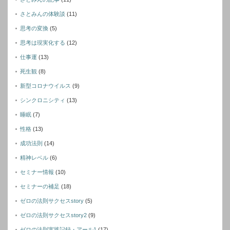
さとみんの体験談
(11)
思考の変換
(5)
思考は現実化する
(12)
仕事運
(13)
死生観
(8)
新型コロナウイルス
(9)
シンクロニシティ
(13)
睡眠
(7)
性格
(13)
成功法則
(14)
精神レベル
(6)
セミナー情報
(10)
セミナーの補足
(18)
ゼロの法則サクセスstory
(5)
ゼロの法則サクセスstory2
(9)
ゼロの法則実践記録・アール1
(17)