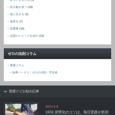
欲を解き放つ
(18)
楽に生きる
(5)
臨界点
(7)
恋愛運
(16)
話題のトピックを紹介
(10)
ゼロの法則コラム
開運コラム
効果バッチリ！ゼロの法則・早見表
開運ナビお勧め記事
2023-2-8
1656.習慣化のコツは、毎日実践が鉄則