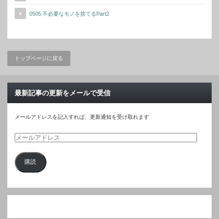
0505.不必要なモノを捨てるPart2
トップページに戻る
最新記事の更新をメールで受信
メールアドレスを記入すれば、更新通知を受け取れます
メ
ー
購読
ル
ア
ド
レ
ス