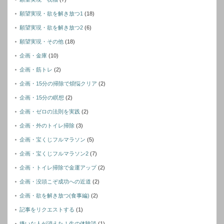
願望実現・欲を解き放つ1
(18)
願望実現・欲を解き放つ2
(6)
願望実現・その他
(18)
企画・金庫
(10)
企画・筋トレ
(2)
企画・15分の掃除で煩悩クリア
(2)
企画・15分の瞑想
(2)
企画・ゼロの法則を実践
(2)
企画・外のトイレ掃除
(3)
企画・宝くじフルマラソン
(5)
企画・宝くじフルマラソン2
(7)
企画・トイレ掃除で金運アップ
(2)
企画・没頭こぞ成功への近道
(2)
企画・欲を解き放つ(食事編)
(2)
記事をリクエストする
(1)
嫌いな人が消えた！生の体験談
(1)