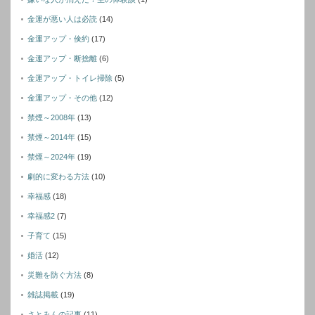
金運が悪い人は必読
(14)
金運アップ・倹約
(17)
金運アップ・断捨離
(6)
金運アップ・トイレ掃除
(5)
金運アップ・その他
(12)
禁煙～2008年
(13)
禁煙～2014年
(15)
禁煙～2024年
(19)
劇的に変わる方法
(10)
幸福感
(18)
幸福感2
(7)
子育て
(15)
婚活
(12)
災難を防ぐ方法
(8)
雑誌掲載
(19)
さとみんの記事
(11)