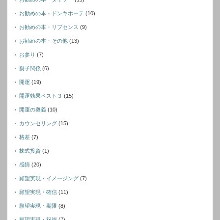
お勧めの本・ドンキホーテ
(10)
お勧めの本・リブセンス
(9)
お勧めの本・その他
(13)
お参り
(7)
親子関係
(6)
開運
(19)
開運効果ベスト３
(15)
開運の奥義
(10)
カウンセリング
(15)
格差
(7)
株式投資
(1)
感情
(20)
願望実現・イメージング
(7)
願望実現・確信
(11)
願望実現・期限
(8)
願望実現・祝福
(7)