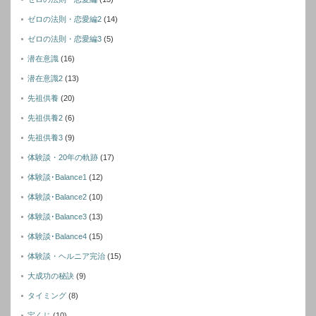
ゼロの法則・恋愛編2
(14)
ゼロの法則・恋愛編3
(5)
潜在意識
(16)
潜在意識2
(13)
先祖供養
(20)
先祖供養2
(6)
先祖供養3
(9)
体験談・20年の軌跡
(17)
体験談･Balance1
(12)
体験談･Balance2
(10)
体験談･Balance3
(13)
体験談･Balance4
(15)
体験談・ヘルニア完治
(15)
大成功の秘訣
(9)
タイミング
(8)
宝くじ
(10)