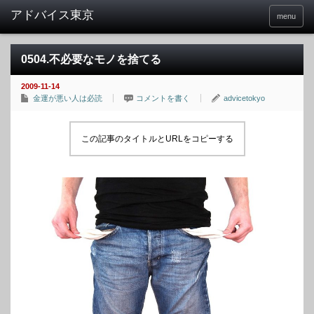
menu
0504.不必要なモノを捨てる
2009-11-14
金運が悪い人は必読
コメントを書く
advicetokyo
この記事のタイトルとURLをコピーする