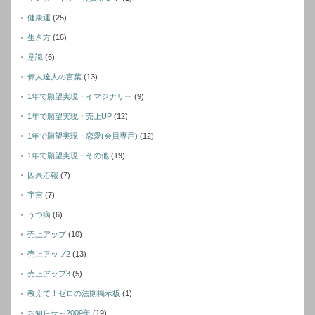
健康運
(25)
生き方
(16)
意識
(6)
偉人達人の言葉
(13)
1年で願望実現・イマジナリー
(9)
1年で願望実現・売上UP
(12)
1年で願望実現・恋愛(会員専用)
(12)
1年で願望実現・その他
(19)
因果応報
(7)
宇宙
(7)
うつ病
(6)
売上アップ
(10)
売上アップ2
(13)
売上アップ3
(5)
教えて！ゼロの法則掲示板
(1)
お知らせ～2009年
(19)