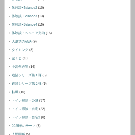
体験談･Balance2
(10)
体験談･Balance3
(13)
体験談･Balance4
(15)
体験談・ヘルニア完治
(15)
大成功の秘訣
(9)
タイミング
(8)
宝くじ
(10)
中高年必読
(14)
追跡シリーズ第１弾
(5)
追跡シリーズ第２弾
(9)
転職
(10)
トイレ掃除・公衆
(37)
トイレ掃除・自宅
(22)
トイレ掃除・自宅2
(6)
2025年のテーマ
(3)
人間関係
(5)