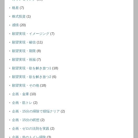
格差
(7)
株式投資
(1)
感情
(20)
願望実現・イメージング
(7)
願望実現・確信
(11)
願望実現・期限
(8)
願望実現・祝福
(7)
願望実現・欲を解き放つ1
(18)
願望実現・欲を解き放つ2
(6)
願望実現・その他
(18)
企画・金庫
(10)
企画・筋トレ
(2)
企画・15分の掃除で煩悩クリア
(2)
企画・15分の瞑想
(2)
企画・ゼロの法則を実践
(2)
企画・外のトイレ掃除
(3)