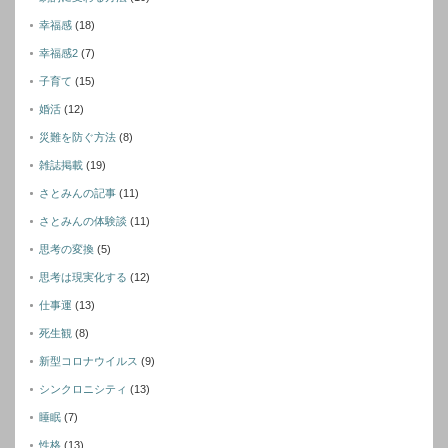
幸福感
(18)
幸福感2
(7)
子育て
(15)
婚活
(12)
災難を防ぐ方法
(8)
雑誌掲載
(19)
さとみんの記事
(11)
さとみんの体験談
(11)
思考の変換
(5)
思考は現実化する
(12)
仕事運
(13)
死生観
(8)
新型コロナウイルス
(9)
シンクロニシティ
(13)
睡眠
(7)
性格
(13)