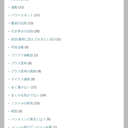
波動
(11)
パワースポット
(17)
繁栄の法則
(13)
引き寄せの法則
(20)
必読(最初に読んでおきたい話)
(11)
不妊治療
(6)
フリフリ体験談
(1)
プラス思考
(9)
プラス思考の真髄
(9)
マイナス感情
(9)
全く運がない
(17)
全くやる気がでない
(14)
ミラクルの前兆
(13)
瞑想
(5)
メンタリング東京とは？
(5)
メンバー様のアンケート結果
(1)