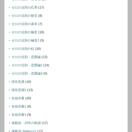
ゼロの法則の応用
(17)
ゼロの法則の格言
(8)
ゼロの法則の基本
(7)
ゼロの法則の極意
(18)
ゼロの法則の極意2
(5)
ゼロの法則の柱
(16)
ゼロの法則・恋愛編
(13)
ゼロの法則・恋愛編2
(14)
ゼロの法則・恋愛編3
(5)
潜在意識
(16)
潜在意識2
(13)
先祖供養
(20)
先祖供養2
(6)
先祖供養3
(9)
体験談・20年の軌跡
(17)
体験談･Balance1
(12)