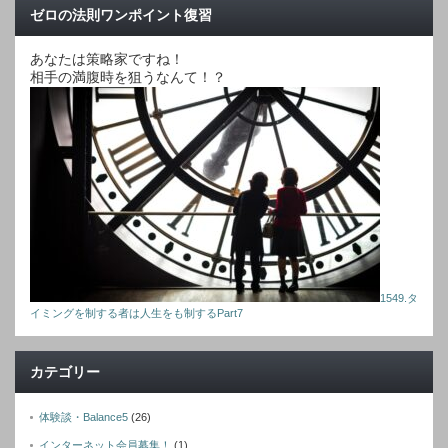
ゼロの法則ワンポイント復習
あなたは策略家ですね！
相手の満腹時を狙うなんて！？
1549.タ
イミングを制する者は人生をも制するPart7
カテゴリー
体験談・Balance5
(26)
インターネット会員募集！
(1)