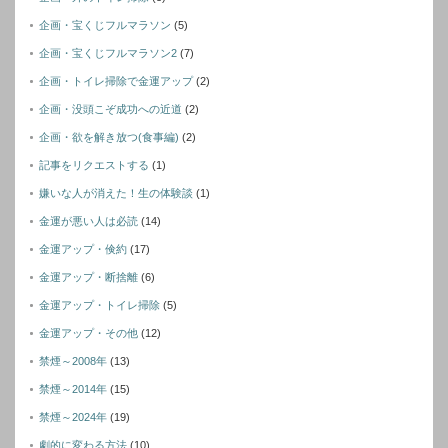
企画・宝くじフルマラソン
(5)
企画・宝くじフルマラソン2
(7)
企画・トイレ掃除で金運アップ
(2)
企画・没頭こぞ成功への近道
(2)
企画・欲を解き放つ(食事編)
(2)
記事をリクエストする
(1)
嫌いな人が消えた！生の体験談
(1)
金運が悪い人は必読
(14)
金運アップ・倹約
(17)
金運アップ・断捨離
(6)
金運アップ・トイレ掃除
(5)
金運アップ・その他
(12)
禁煙～2008年
(13)
禁煙～2014年
(15)
禁煙～2024年
(19)
劇的に変わる方法
(10)