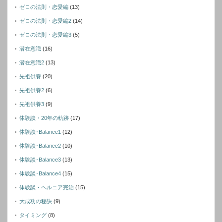
ゼロの法則・恋愛編
(13)
ゼロの法則・恋愛編2
(14)
ゼロの法則・恋愛編3
(5)
潜在意識
(16)
潜在意識2
(13)
先祖供養
(20)
先祖供養2
(6)
先祖供養3
(9)
体験談・20年の軌跡
(17)
体験談･Balance1
(12)
体験談･Balance2
(10)
体験談･Balance3
(13)
体験談･Balance4
(15)
体験談・ヘルニア完治
(15)
大成功の秘訣
(9)
タイミング
(8)