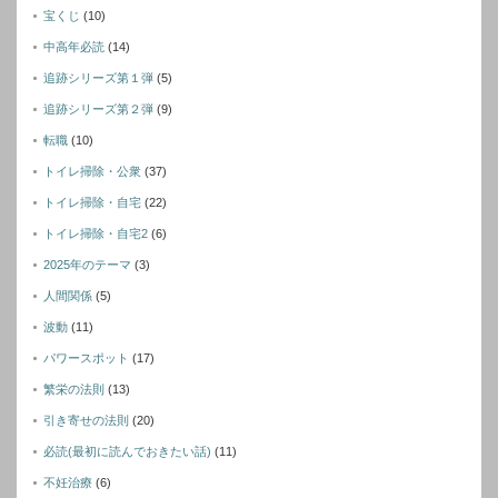
宝くじ
(10)
中高年必読
(14)
追跡シリーズ第１弾
(5)
追跡シリーズ第２弾
(9)
転職
(10)
トイレ掃除・公衆
(37)
トイレ掃除・自宅
(22)
トイレ掃除・自宅2
(6)
2025年のテーマ
(3)
人間関係
(5)
波動
(11)
パワースポット
(17)
繁栄の法則
(13)
引き寄せの法則
(20)
必読(最初に読んでおきたい話)
(11)
不妊治療
(6)