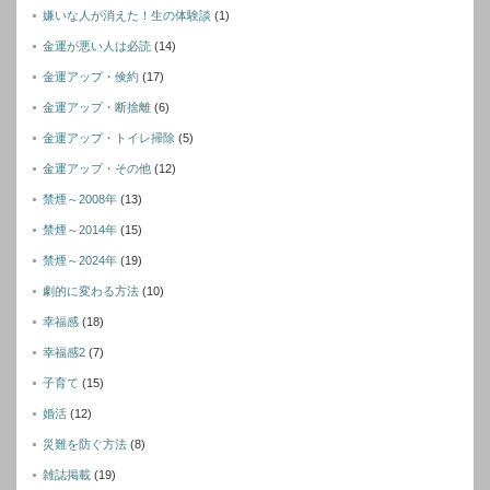
嫌いな人が消えた！生の体験談
(1)
金運が悪い人は必読
(14)
金運アップ・倹約
(17)
金運アップ・断捨離
(6)
金運アップ・トイレ掃除
(5)
金運アップ・その他
(12)
禁煙～2008年
(13)
禁煙～2014年
(15)
禁煙～2024年
(19)
劇的に変わる方法
(10)
幸福感
(18)
幸福感2
(7)
子育て
(15)
婚活
(12)
災難を防ぐ方法
(8)
雑誌掲載
(19)