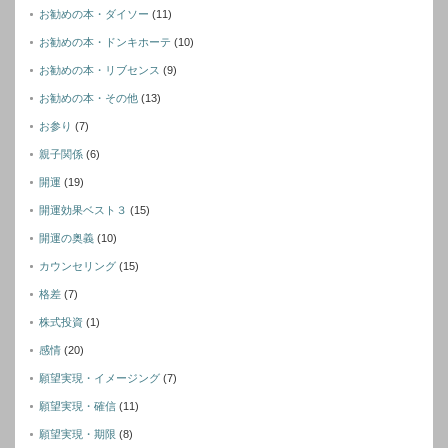
お勧めの本・ダイソー
(11)
お勧めの本・ドンキホーテ
(10)
お勧めの本・リブセンス
(9)
お勧めの本・その他
(13)
お参り
(7)
親子関係
(6)
開運
(19)
開運効果ベスト３
(15)
開運の奥義
(10)
カウンセリング
(15)
格差
(7)
株式投資
(1)
感情
(20)
願望実現・イメージング
(7)
願望実現・確信
(11)
願望実現・期限
(8)