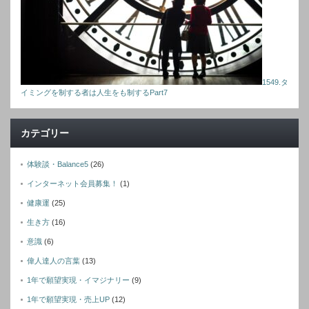
1549.タ
イミングを制する者は人生をも制するPart7
カテゴリー
体験談・Balance5
(26)
インターネット会員募集！
(1)
健康運
(25)
生き方
(16)
意識
(6)
偉人達人の言葉
(13)
1年で願望実現・イマジナリー
(9)
1年で願望実現・売上UP
(12)