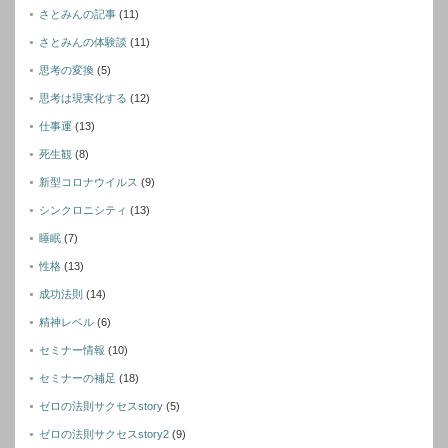
さとみんの記事
(11)
さとみんの体験談
(11)
思考の変換
(5)
思考は現実化する
(12)
仕事運
(13)
死生観
(8)
新型コロナウイルス
(9)
シンクロニシティ
(13)
睡眠
(7)
性格
(13)
成功法則
(14)
精神レベル
(6)
セミナー情報
(10)
セミナーの補足
(18)
ゼロの法則サクセスstory
(5)
ゼロの法則サクセスstory2
(9)