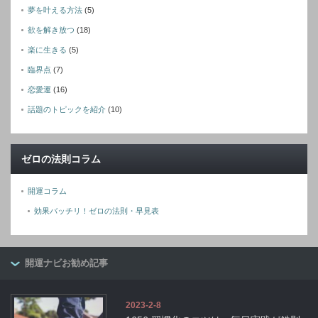
夢を叶える方法
(5)
欲を解き放つ
(18)
楽に生きる
(5)
臨界点
(7)
恋愛運
(16)
話題のトピックを紹介
(10)
ゼロの法則コラム
開運コラム
効果バッチリ！ゼロの法則・早見表
開運ナビお勧め記事
2023-2-8