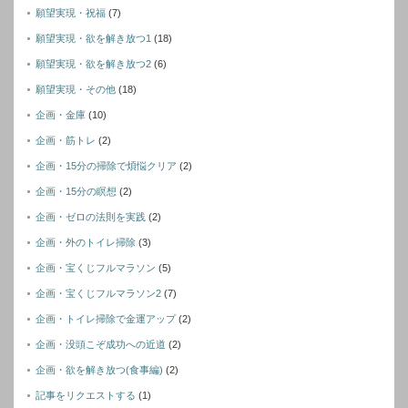
願望実現・祝福
(7)
願望実現・欲を解き放つ1
(18)
願望実現・欲を解き放つ2
(6)
願望実現・その他
(18)
企画・金庫
(10)
企画・筋トレ
(2)
企画・15分の掃除で煩悩クリア
(2)
企画・15分の瞑想
(2)
企画・ゼロの法則を実践
(2)
企画・外のトイレ掃除
(3)
企画・宝くじフルマラソン
(5)
企画・宝くじフルマラソン2
(7)
企画・トイレ掃除で金運アップ
(2)
企画・没頭こぞ成功への近道
(2)
企画・欲を解き放つ(食事編)
(2)
記事をリクエストする
(1)