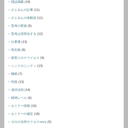
雑誌掲載
(19)
さとみんの記事
(11)
さとみんの体験談
(11)
思考の変換
(5)
思考は現実化する
(12)
仕事運
(13)
死生観
(8)
新型コロナウイルス
(9)
シンクロニシティ
(13)
睡眠
(7)
性格
(13)
成功法則
(14)
精神レベル
(6)
セミナー情報
(10)
セミナーの補足
(18)
ゼロの法則サクセスstory
(5)