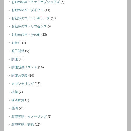
お勧めの本・スティーブジョブズ
(8)
お勧めの本・ダイソー
(11)
お勧めの本・ドンキホーテ
(10)
お勧めの本・リブセンス
(9)
お勧めの本・その他
(13)
お参り
(7)
親子関係
(6)
開運
(19)
開運効果ベスト３
(15)
開運の奥義
(10)
カウンセリング
(15)
格差
(7)
株式投資
(1)
感情
(20)
願望実現・イメージング
(7)
願望実現・確信
(11)