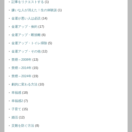
記事をリクエストする
(1)
嫌いな人が消えた！生の体験談
(1)
金運が悪い人は必読
(14)
金運アップ・倹約
(17)
金運アップ・断捨離
(6)
金運アップ・トイレ掃除
(5)
金運アップ・その他
(12)
禁煙～2008年
(13)
禁煙～2014年
(15)
禁煙～2024年
(19)
劇的に変わる方法
(10)
幸福感
(18)
幸福感2
(7)
子育て
(15)
婚活
(12)
災難を防ぐ方法
(8)