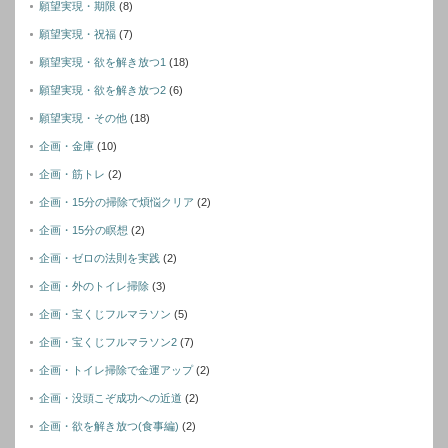
願望実現・期限
(8)
願望実現・祝福
(7)
願望実現・欲を解き放つ1
(18)
願望実現・欲を解き放つ2
(6)
願望実現・その他
(18)
企画・金庫
(10)
企画・筋トレ
(2)
企画・15分の掃除で煩悩クリア
(2)
企画・15分の瞑想
(2)
企画・ゼロの法則を実践
(2)
企画・外のトイレ掃除
(3)
企画・宝くじフルマラソン
(5)
企画・宝くじフルマラソン2
(7)
企画・トイレ掃除で金運アップ
(2)
企画・没頭こぞ成功への近道
(2)
企画・欲を解き放つ(食事編)
(2)