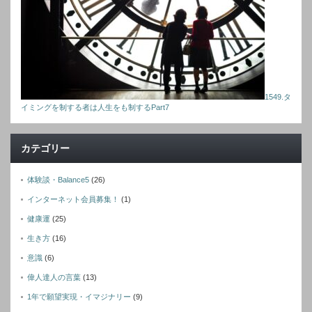
1549.タ
イミングを制する者は人生をも制するPart7
カテゴリー
体験談・Balance5
(26)
インターネット会員募集！
(1)
健康運
(25)
生き方
(16)
意識
(6)
偉人達人の言葉
(13)
1年で願望実現・イマジナリー
(9)