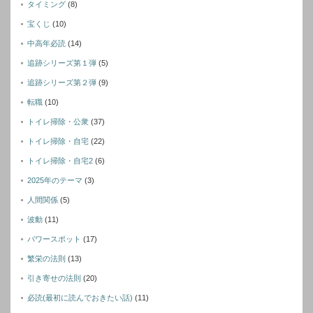
タイミング
(8)
宝くじ
(10)
中高年必読
(14)
追跡シリーズ第１弾
(5)
追跡シリーズ第２弾
(9)
転職
(10)
トイレ掃除・公衆
(37)
トイレ掃除・自宅
(22)
トイレ掃除・自宅2
(6)
2025年のテーマ
(3)
人間関係
(5)
波動
(11)
パワースポット
(17)
繁栄の法則
(13)
引き寄せの法則
(20)
必読(最初に読んでおきたい話)
(11)