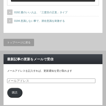
0192.運のいい人は、「三度目の正直」タイプ
0194.意識しない事で、潜在意識を刺激する
トップページに戻る
最新記事の更新をメールで受信
メールアドレスを記入すれば、更新通知を受け取れます
メ
ー
購読
ル
ア
ド