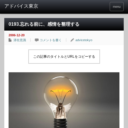
menu
0193.忘れる前に、感情を整理する
2006-12-20
潜在意識
コメントを書く
advicetokyo
この記事のタイトルとURLをコピーする