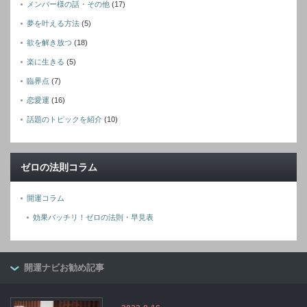
メンバー様の話・その他
(17)
夢を叶える方法
(5)
欲を解き放つ
(18)
楽に生きる
(5)
臨界点
(7)
恋愛運
(16)
話題のトピックを紹介
(10)
ゼロの法則コラム
開運コラム
効果バッチリ！ゼロの法則・早見表
開運ナビお勧め記事