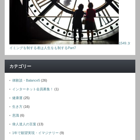
1549.タ
イミングを制する者は人生をも制するPart7
カテゴリー
体験談・Balance5
(26)
インターネット会員募集！
(1)
健康運
(25)
生き方
(16)
意識
(6)
偉人達人の言葉
(13)
1年で願望実現・イマジナリー
(9)