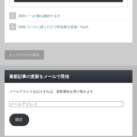
0584.一つの事を継続する力
0586.ランチに誘うだけで即効果を実感！Part5
トップページに戻る
最新記事の更新をメールで受信
メールアドレスを記入すれば、更新通知を受け取れます
メ
ー
購読
ル
ア
ド