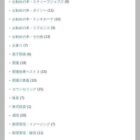
お勧めの本・スティーブジョブズ
(8)
お勧めの本・ダイソー
(11)
お勧めの本・ドンキホーテ
(10)
お勧めの本・リブセンス
(9)
お勧めの本・その他
(13)
お参り
(7)
親子関係
(6)
開運
(19)
開運効果ベスト３
(15)
開運の奥義
(10)
カウンセリング
(15)
格差
(7)
株式投資
(1)
感情
(20)
願望実現・イメージング
(7)
願望実現・確信
(11)