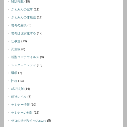
雑誌掲載
(19)
さとみんの記事
(11)
さとみんの体験談
(11)
思考の変換
(5)
思考は現実化する
(12)
仕事運
(13)
死生観
(8)
新型コロナウイルス
(9)
シンクロニシティ
(13)
睡眠
(7)
性格
(13)
成功法則
(14)
精神レベル
(6)
セミナー情報
(10)
セミナーの補足
(18)
ゼロの法則サクセスstory
(5)