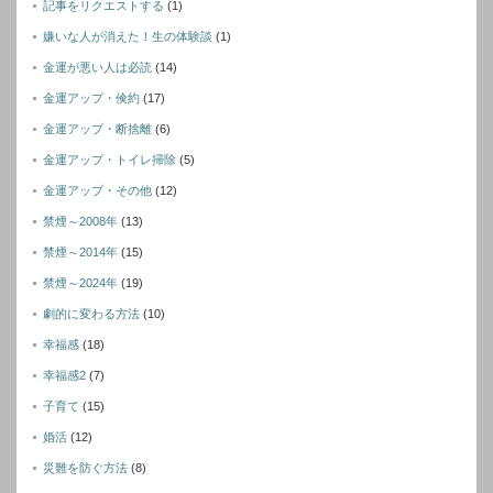
記事をリクエストする
(1)
嫌いな人が消えた！生の体験談
(1)
金運が悪い人は必読
(14)
金運アップ・倹約
(17)
金運アップ・断捨離
(6)
金運アップ・トイレ掃除
(5)
金運アップ・その他
(12)
禁煙～2008年
(13)
禁煙～2014年
(15)
禁煙～2024年
(19)
劇的に変わる方法
(10)
幸福感
(18)
幸福感2
(7)
子育て
(15)
婚活
(12)
災難を防ぐ方法
(8)