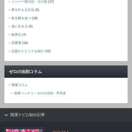
メンバー様の話・その他
(17)
夢を叶える方法
(5)
欲を解き放つ
(18)
楽に生きる
(5)
臨界点
(7)
恋愛運
(16)
話題のトピックを紹介
(10)
ゼロの法則コラム
開運コラム
効果バッチリ！ゼロの法則・早見表
開運ナビお勧め記事