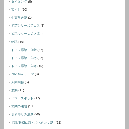
タイミング
(8)
宝くじ
(10)
中高年必読
(14)
追跡シリーズ第１弾
(5)
追跡シリーズ第２弾
(9)
転職
(10)
トイレ掃除・公衆
(37)
トイレ掃除・自宅
(22)
トイレ掃除・自宅2
(6)
2025年のテーマ
(3)
人間関係
(5)
波動
(11)
パワースポット
(17)
繁栄の法則
(13)
引き寄せの法則
(20)
必読(最初に読んでおきたい話)
(11)