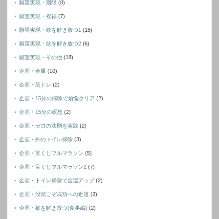
願望実現・期限
(8)
願望実現・祝福
(7)
願望実現・欲を解き放つ1
(18)
願望実現・欲を解き放つ2
(6)
願望実現・その他
(18)
企画・金庫
(10)
企画・筋トレ
(2)
企画・15分の掃除で煩悩クリア
(2)
企画・15分の瞑想
(2)
企画・ゼロの法則を実践
(2)
企画・外のトイレ掃除
(3)
企画・宝くじフルマラソン
(5)
企画・宝くじフルマラソン2
(7)
企画・トイレ掃除で金運アップ
(2)
企画・没頭こぞ成功への近道
(2)
企画・欲を解き放つ(食事編)
(2)