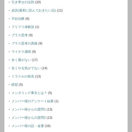
引き寄せの法則
(20)
必読(最初に読んでおきたい話)
(11)
不妊治療
(6)
フリフリ体験談
(1)
プラス思考
(9)
プラス思考の真髄
(9)
マイナス感情
(9)
全く運がない
(17)
全くやる気がでない
(14)
ミラクルの前兆
(13)
瞑想
(5)
メンタリング東京とは？
(5)
メンバー様のアンケート結果
(1)
メンバー様からの質問1
(13)
メンバー様からの質問2
(13)
メンバー様の話・金運
(16)