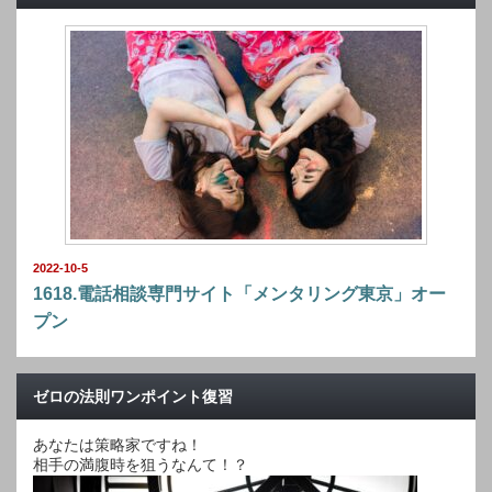
2022-10-5
1618.電話相談専門サイト「メンタリング東京」オー
プン
ゼロの法則ワンポイント復習
あなたは策略家ですね！
相手の満腹時を狙うなんて！？