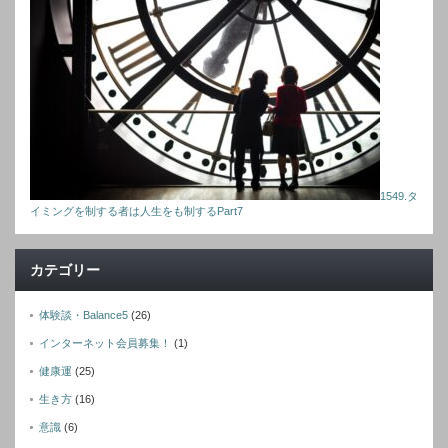
1549.タ
イミングを制する者は人生をも制するPart7
カテゴリー
体験談・Balance5
(26)
インターネット会員募集！
(1)
健康運
(25)
生き方
(16)
意識
(6)