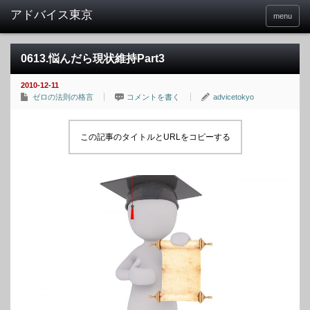
menu
0613.悩んだら現状維持Part3
2010-12-11
ゼロの法則の格言
コメントを書く
advicetokyo
この記事のタイトルとURLをコピーする