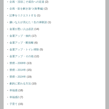
企画・没頭こぞ成功への近道
(2)
企画・欲を解き放つ(食事編)
(2)
記事をリクエストする
(1)
嫌いな人が消えた！生の体験談
(1)
金運が悪い人は必読
(14)
金運アップ・倹約
(17)
金運アップ・断捨離
(6)
金運アップ・トイレ掃除
(5)
金運アップ・その他
(12)
禁煙～2008年
(13)
禁煙～2014年
(15)
禁煙～2024年
(19)
劇的に変わる方法
(10)
幸福感
(18)
幸福感2
(7)
子育て
(15)