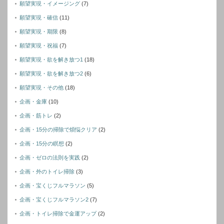
願望実現・イメージング
(7)
願望実現・確信
(11)
願望実現・期限
(8)
願望実現・祝福
(7)
願望実現・欲を解き放つ1
(18)
願望実現・欲を解き放つ2
(6)
願望実現・その他
(18)
企画・金庫
(10)
企画・筋トレ
(2)
企画・15分の掃除で煩悩クリア
(2)
企画・15分の瞑想
(2)
企画・ゼロの法則を実践
(2)
企画・外のトイレ掃除
(3)
企画・宝くじフルマラソン
(5)
企画・宝くじフルマラソン2
(7)
企画・トイレ掃除で金運アップ
(2)