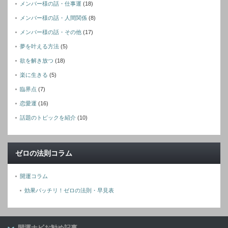
メンバー様の話・仕事運
(18)
メンバー様の話・人間関係
(8)
メンバー様の話・その他
(17)
夢を叶える方法
(5)
欲を解き放つ
(18)
楽に生きる
(5)
臨界点
(7)
恋愛運
(16)
話題のトピックを紹介
(10)
ゼロの法則コラム
開運コラム
効果バッチリ！ゼロの法則・早見表
開運ナビお勧め記事