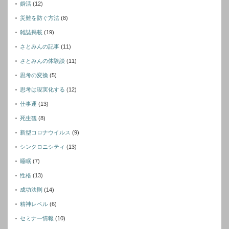
婚活
(12)
災難を防ぐ方法
(8)
雑誌掲載
(19)
さとみんの記事
(11)
さとみんの体験談
(11)
思考の変換
(5)
思考は現実化する
(12)
仕事運
(13)
死生観
(8)
新型コロナウイルス
(9)
シンクロニシティ
(13)
睡眠
(7)
性格
(13)
成功法則
(14)
精神レベル
(6)
セミナー情報
(10)