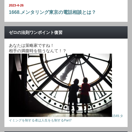
2023-4-26
1668.メンタリング東京の電話相談とは？
ゼロの法則ワンポイント復習
あなたは策略家ですね！
相手の満腹時を狙うなんて！？
1549.タ
イミングを制する者は人生をも制するPart7