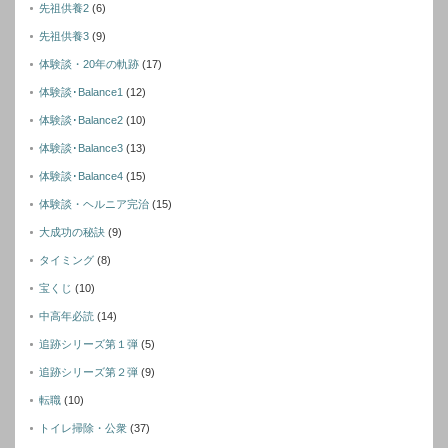
先祖供養2
(6)
先祖供養3
(9)
体験談・20年の軌跡
(17)
体験談･Balance1
(12)
体験談･Balance2
(10)
体験談･Balance3
(13)
体験談･Balance4
(15)
体験談・ヘルニア完治
(15)
大成功の秘訣
(9)
タイミング
(8)
宝くじ
(10)
中高年必読
(14)
追跡シリーズ第１弾
(5)
追跡シリーズ第２弾
(9)
転職
(10)
トイレ掃除・公衆
(37)