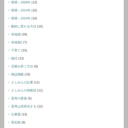
禁煙～2008年
(13)
禁煙～2014年
(15)
禁煙～2024年
(19)
劇的に変わる方法
(10)
幸福感
(18)
幸福感2
(7)
子育て
(15)
婚活
(12)
災難を防ぐ方法
(8)
雑誌掲載
(19)
さとみんの記事
(11)
さとみんの体験談
(11)
思考の変換
(5)
思考は現実化する
(12)
仕事運
(13)
死生観
(8)