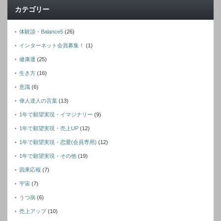
カテゴリー
体験談・Balance5
(26)
インターネット会員募集！
(1)
健康運
(25)
生き方
(16)
意識
(6)
偉人達人の言葉
(13)
1年で願望実現・イマジナリー
(9)
1年で願望実現・売上UP
(12)
1年で願望実現・恋愛(会員専用)
(12)
1年で願望実現・その他
(19)
因果応報
(7)
宇宙
(7)
うつ病
(6)
売上アップ
(10)