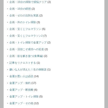
企画・15分の掃除で煩悩クリア
(2)
企画・15分の瞑想
(2)
企画・ゼロの法則を実践
(2)
企画・外のトイレ掃除
(3)
企画・宝くじフルマラソン
(5)
企画・宝くじフルマラソン2
(7)
企画・トイレ掃除で金運アップ
(2)
企画・没頭こぞ成功への近道
(2)
企画・欲を解き放つ(食事編)
(2)
記事をリクエストする
(1)
嫌いな人が消えた！生の体験談
(1)
金運が悪い人は必読
(14)
金運アップ・倹約
(17)
金運アップ・断捨離
(6)
金運アップ・トイレ掃除
(5)
金運アップ・その他
(12)