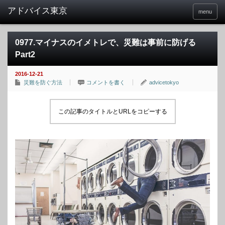
menu
0977.マイナスのイメトレで、災難は事前に防げる
Part2
2016-12-21
災難を防ぐ方法
コメントを書く
advicetokyo
この記事のタイトルとURLをコピーする