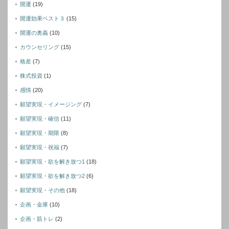
開運
(19)
開運効果ベスト３
(15)
開運の奥義
(10)
カウンセリング
(15)
格差
(7)
株式投資
(1)
感情
(20)
願望実現・イメージング
(7)
願望実現・確信
(11)
願望実現・期限
(8)
願望実現・祝福
(7)
願望実現・欲を解き放つ1
(18)
願望実現・欲を解き放つ2
(6)
願望実現・その他
(18)
企画・金庫
(10)
企画・筋トレ
(2)