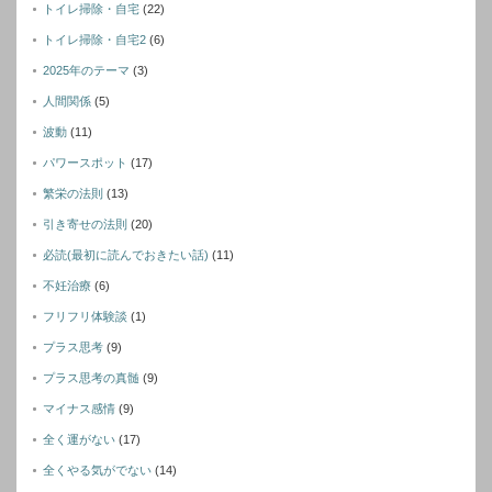
トイレ掃除・自宅
(22)
トイレ掃除・自宅2
(6)
2025年のテーマ
(3)
人間関係
(5)
波動
(11)
パワースポット
(17)
繁栄の法則
(13)
引き寄せの法則
(20)
必読(最初に読んでおきたい話)
(11)
不妊治療
(6)
フリフリ体験談
(1)
プラス思考
(9)
プラス思考の真髄
(9)
マイナス感情
(9)
全く運がない
(17)
全くやる気がでない
(14)