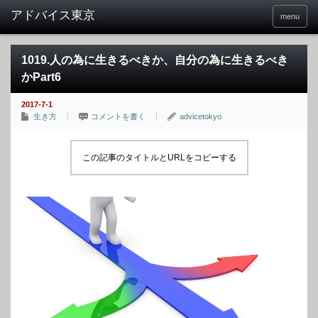
menu
1019.人の為に生きるべきか、自分の為に生きるべき
かPart6
2017-7-1
生き方
コメントを書く
advicetokyo
この記事のタイトルとURLをコピーする