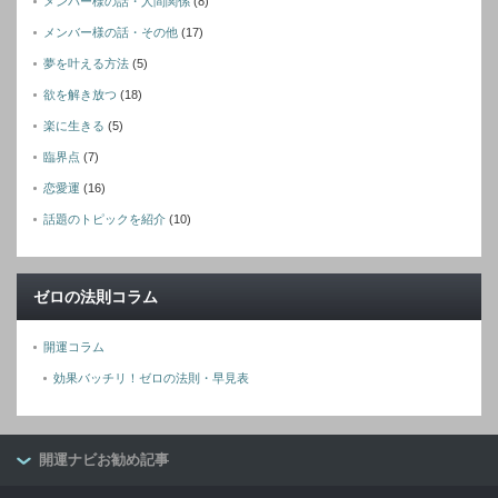
メンバー様の話・人間関係
(8)
メンバー様の話・その他
(17)
夢を叶える方法
(5)
欲を解き放つ
(18)
楽に生きる
(5)
臨界点
(7)
恋愛運
(16)
話題のトピックを紹介
(10)
ゼロの法則コラム
開運コラム
効果バッチリ！ゼロの法則・早見表
開運ナビお勧め記事