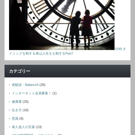
1549.タ
イミングを制する者は人生をも制するPart7
カテゴリー
体験談・Balance5
(26)
インターネット会員募集！
(1)
健康運
(25)
生き方
(16)
意識
(6)
偉人達人の言葉
(13)