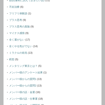
必読(最初に読んでおきたい話)
(11)
不妊治療
(6)
フリフリ体験談
(1)
プラス思考
(9)
プラス思考の真髄
(9)
マイナス感情
(9)
全く運がない
(17)
全くやる気がでない
(14)
ミラクルの前兆
(13)
瞑想
(5)
メンタリング東京とは？
(5)
メンバー様のアンケート結果
(1)
メンバー様からの質問1
(13)
メンバー様からの質問2
(13)
メンバー様の話・金運
(16)
メンバー様の話・仕事運
(18)