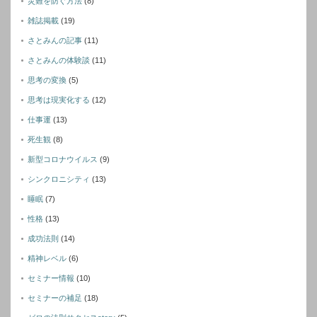
災難を防ぐ方法
(8)
雑誌掲載
(19)
さとみんの記事
(11)
さとみんの体験談
(11)
思考の変換
(5)
思考は現実化する
(12)
仕事運
(13)
死生観
(8)
新型コロナウイルス
(9)
シンクロニシティ
(13)
睡眠
(7)
性格
(13)
成功法則
(14)
精神レベル
(6)
セミナー情報
(10)
セミナーの補足
(18)