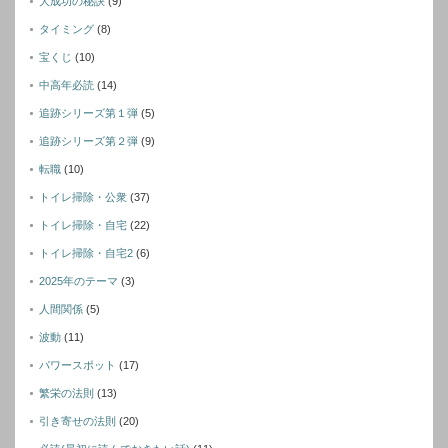
大成功の秘訣
(9)
タイミング
(8)
宝くじ
(10)
中高年必読
(14)
追跡シリーズ第１弾
(5)
追跡シリーズ第２弾
(9)
転職
(10)
トイレ掃除・公衆
(37)
トイレ掃除・自宅
(22)
トイレ掃除・自宅2
(6)
2025年のテーマ
(3)
人間関係
(5)
波動
(11)
パワースポット
(17)
繁栄の法則
(13)
引き寄せの法則
(20)