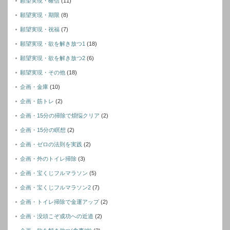
願望実現・確信
(11)
願望実現・期限
(8)
願望実現・祝福
(7)
願望実現・欲を解き放つ1
(18)
願望実現・欲を解き放つ2
(6)
願望実現・その他
(18)
企画・金庫
(10)
企画・筋トレ
(2)
企画・15分の掃除で煩悩クリア
(2)
企画・15分の瞑想
(2)
企画・ゼロの法則を実践
(2)
企画・外のトイレ掃除
(3)
企画・宝くじフルマラソン
(5)
企画・宝くじフルマラソン2
(7)
企画・トイレ掃除で金運アップ
(2)
企画・没頭こぞ成功への近道
(2)