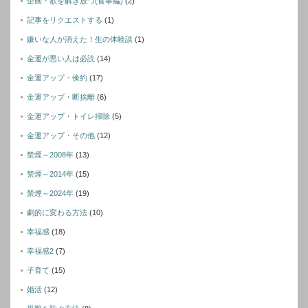
企画・欲を解き放つ(食事編)
(2)
記事をリクエストする
(1)
嫌いな人が消えた！生の体験談
(1)
金運が悪い人は必読
(14)
金運アップ・倹約
(17)
金運アップ・断捨離
(6)
金運アップ・トイレ掃除
(5)
金運アップ・その他
(12)
禁煙～2008年
(13)
禁煙～2014年
(15)
禁煙～2024年
(19)
劇的に変わる方法
(10)
幸福感
(18)
幸福感2
(7)
子育て
(15)
婚活
(12)