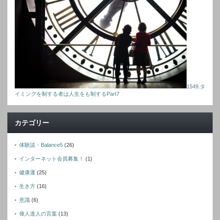
1549.タ
イミングを制する者は人生をも制するPart7
カテゴリー
体験談・Balance5
(26)
インターネット会員募集！
(1)
健康運
(25)
生き方
(16)
意識
(6)
偉人達人の言葉
(13)