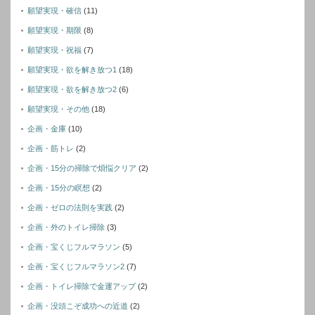
願望実現・確信
(11)
願望実現・期限
(8)
願望実現・祝福
(7)
願望実現・欲を解き放つ1
(18)
願望実現・欲を解き放つ2
(6)
願望実現・その他
(18)
企画・金庫
(10)
企画・筋トレ
(2)
企画・15分の掃除で煩悩クリア
(2)
企画・15分の瞑想
(2)
企画・ゼロの法則を実践
(2)
企画・外のトイレ掃除
(3)
企画・宝くじフルマラソン
(5)
企画・宝くじフルマラソン2
(7)
企画・トイレ掃除で金運アップ
(2)
企画・没頭こぞ成功への近道
(2)