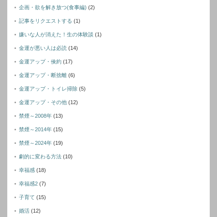
企画・欲を解き放つ(食事編)
(2)
記事をリクエストする
(1)
嫌いな人が消えた！生の体験談
(1)
金運が悪い人は必読
(14)
金運アップ・倹約
(17)
金運アップ・断捨離
(6)
金運アップ・トイレ掃除
(5)
金運アップ・その他
(12)
禁煙～2008年
(13)
禁煙～2014年
(15)
禁煙～2024年
(19)
劇的に変わる方法
(10)
幸福感
(18)
幸福感2
(7)
子育て
(15)
婚活
(12)