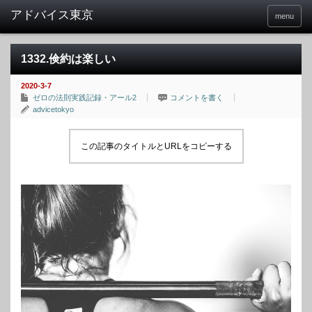
menu
1332.倹約は楽しい
2020-3-7
ゼロの法則実践記録・アール2
コメントを書く
advicetokyo
この記事のタイトルとURLをコピーする