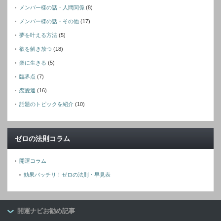
メンバー様の話・人間関係
(8)
メンバー様の話・その他
(17)
夢を叶える方法
(5)
欲を解き放つ
(18)
楽に生きる
(5)
臨界点
(7)
恋愛運
(16)
話題のトピックを紹介
(10)
ゼロの法則コラム
開運コラム
効果バッチリ！ゼロの法則・早見表
開運ナビお勧め記事