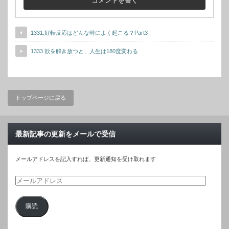
1331.好転反応はどんな時によく起こる？Part3
1333.欲を解き放つと、人生は180度変わる
トップページに戻る
最新記事の更新をメールで受信
メールアドレスを記入すれば、更新通知を受け取れます
メ
ー
購読
ル
ア