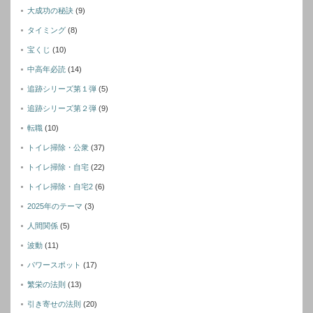
大成功の秘訣
(9)
タイミング
(8)
宝くじ
(10)
中高年必読
(14)
追跡シリーズ第１弾
(5)
追跡シリーズ第２弾
(9)
転職
(10)
トイレ掃除・公衆
(37)
トイレ掃除・自宅
(22)
トイレ掃除・自宅2
(6)
2025年のテーマ
(3)
人間関係
(5)
波動
(11)
パワースポット
(17)
繁栄の法則
(13)
引き寄せの法則
(20)