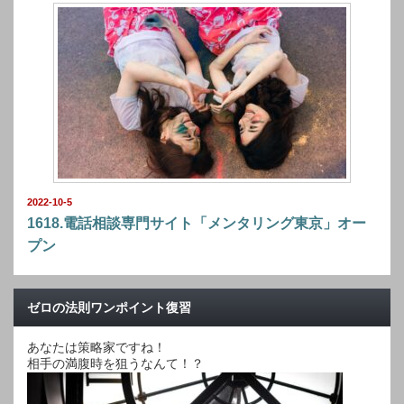
2022-10-5
1618.電話相談専門サイト「メンタリング東京」オー
プン
ゼロの法則ワンポイント復習
あなたは策略家ですね！
相手の満腹時を狙うなんて！？