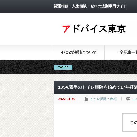
開運相談・人生相談・ゼロの法則専門サイト
ゼロの法則について
全記事一
1634.素手のトイレ掃除を始めて17年経
2022-11-30
トイレ掃除・自宅
コ
こ