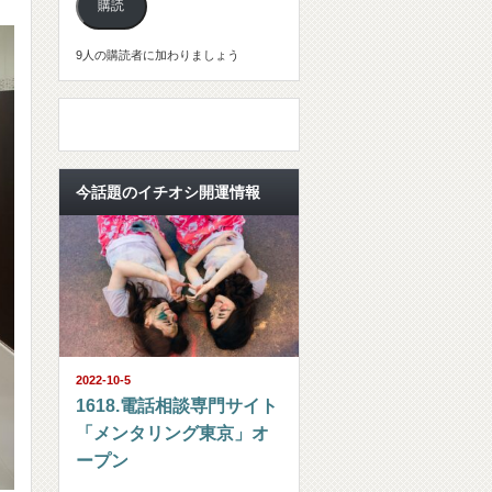
購読
ル
ア
9人の購読者に加わりましょう
ド
レ
ス
今話題のイチオシ開運情報
2022-10-5
1618.電話相談専門サイト
「メンタリング東京」オ
ープン