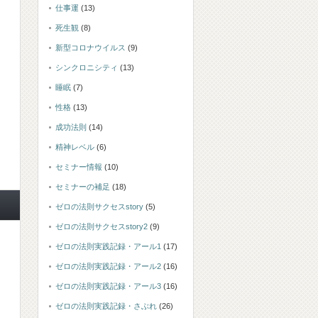
仕事運
(13)
死生観
(8)
新型コロナウイルス
(9)
シンクロニシティ
(13)
睡眠
(7)
性格
(13)
成功法則
(14)
精神レベル
(6)
セミナー情報
(10)
セミナーの補足
(18)
ゼロの法則サクセスstory
(5)
ゼロの法則サクセスstory2
(9)
ゼロの法則実践記録・アール1
(17)
ゼロの法則実践記録・アール2
(16)
ゼロの法則実践記録・アール3
(16)
ゼロの法則実践記録・さぶれ
(26)